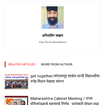
अनिलसिंग चव्हाण
http://techmaharashtra.in
RELATED ARTICLES
MORE FROM AUTHOR
get together/संग्रामपूर शाळेत माजी विद्यार्थ्यांचा
स्नेह मिलन मेळावा संपन्न.
Maharashtra Cabinet Meeting / राज्य
मंत्रिमंडळाचे महत्त्वाचे निर्णय : घरांसाठी मोफत वाळू