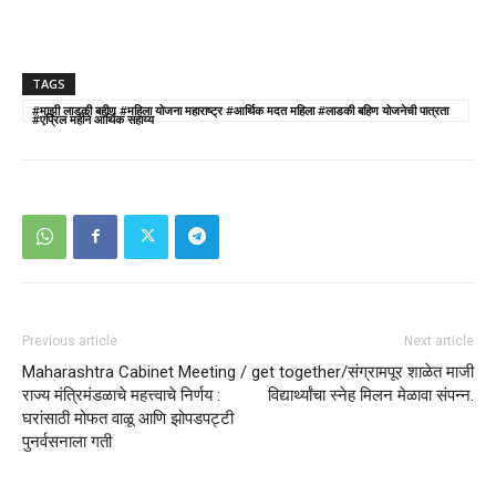
TAGS
#माझी लाडकी बहीण #महिला योजना महाराष्ट्र #आर्थिक मदत महिला #लाडकी बहिण योजनेची पात्रता
#एप्रिल महीने आर्थिक सहाय्य
Previous article
Next article
Maharashtra Cabinet Meeting /
get together/संग्रामपूर शाळेत माजी
राज्य मंत्रिमंडळाचे महत्त्वाचे निर्णय :
विद्यार्थ्यांचा स्नेह मिलन मेळावा संपन्न.
घरांसाठी मोफत वाळू आणि झोपडपट्टी
पुनर्वसनाला गती