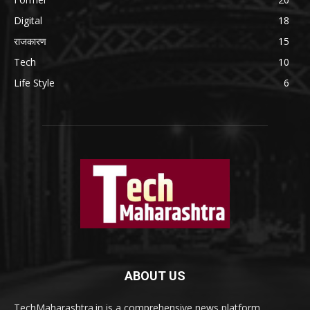
Digital
18
राजकारण
15
Tech
10
Life Style
6
ABOUT US
TechMaharashtra.in is a comprehensive news platform