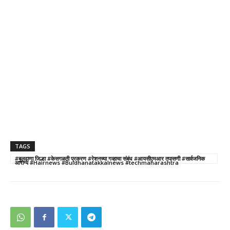
TAGS
#बुलढाणा जिल्हा #केसगळती प्रकरण #रेशनच्या गव्हाचा संबंध #आयसीएमआर तपासणी #सार्वजनिक
आरोग्य #Hairnews #Buldhanatakkalnews #techmaharashtra