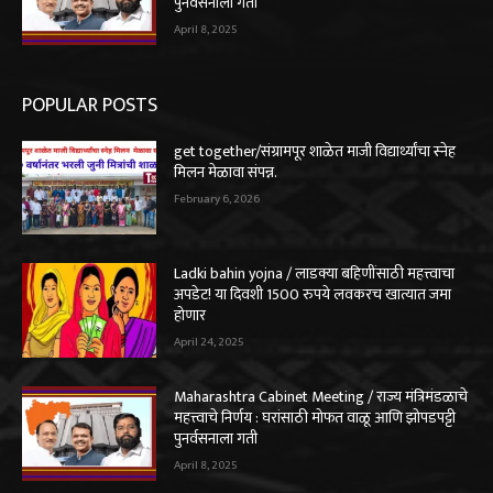
पुनर्वसनाला गती
April 8, 2025
POPULAR POSTS
get together/संग्रामपूर शाळेत माजी विद्यार्थ्यांचा स्नेह
मिलन मेळावा संपन्न.
February 6, 2026
Ladki bahin yojna / लाडक्या बहिणींसाठी महत्त्वाचा
अपडेट! या दिवशी 1500 रुपये लवकरच खात्यात जमा
होणार
April 24, 2025
Maharashtra Cabinet Meeting / राज्य मंत्रिमंडळाचे
महत्त्वाचे निर्णय : घरांसाठी मोफत वाळू आणि झोपडपट्टी
पुनर्वसनाला गती
April 8, 2025